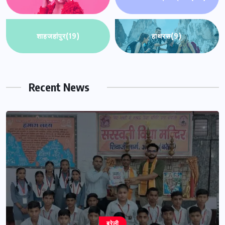
शाहजहांपुर
(19)
हाथरस
(9)
Recent News
बरेली