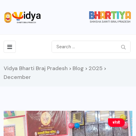
Vidya Bharti Braj Pradesh
Blog
2025
>
>
>
December
बरेली