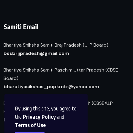
Samiti Email
Bhartiya Shiksha Samiti Braj Pradesh (U. P Board)
b
ssbrijpradesh@gmail.com
Bhartiya Shiksha Samiti Paschim Uttar Pradesh (CBSE
Board)
bharatiyasikshas_pupkmtr@yahoo.com
Bharatiya Srividya Parishad Braj Pradesh (CBSE/U.P
By using this site, you agree to
Board)
the
Privacy Policy
and
bsvpup@gmail.com
Terms of Use
.