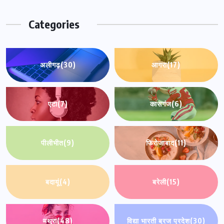
Categories
अलीगढ़
(30)
आगरा
(17)
एटा
(7)
कासगंज
(6)
पीलीभीत
(9)
फिरोजाबाद
(11)
बदायूं
(4)
बरेली
(15)
मथुरा
(48)
विद्या भारती ब्रज प्रदेश
(30)