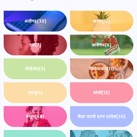
अलीगढ़
(30)
आगरा
(17)
एटा
(7)
कासगंज
(6)
पीलीभीत
(9)
फिरोजाबाद
(11)
बदायूं
(4)
बरेली
(15)
मथुरा
(48)
विद्या भारती ब्रज प्रदेश
(30)