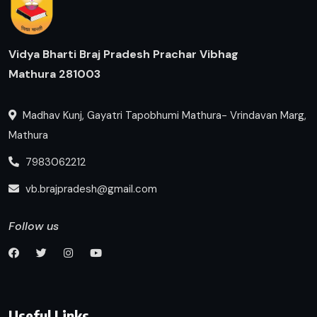
Vidya Bharti Braj Pradesh Prachar Vibhag
Mathura 281003
Madhav Kunj, Gayatri Tapobhumi Mathura- Vrindavan Marg,
Mathura
7983062212
vb.brajpradesh@gmail.com
Follow us
Useful Links