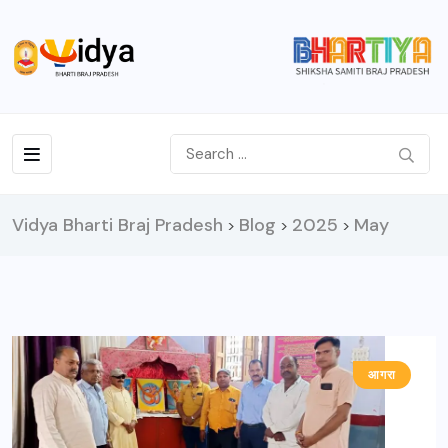
Vidya Bharti Braj Pradesh
Blog
2025
May
>
>
>
आगरा