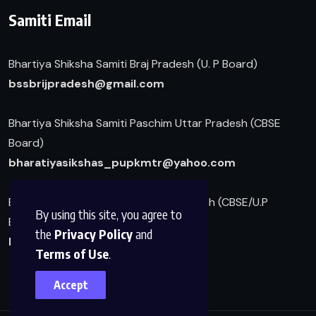
Samiti Email
Bhartiya Shiksha Samiti Braj Pradesh (U. P Board)
b
ssbrijpradesh@gmail.com
Bhartiya Shiksha Samiti Paschim Uttar Pradesh (CBSE
Board)
bharatiyasikshas_pupkmtr@yahoo.com
Bharatiya Srividya Parishad Braj Pradesh (CBSE/U.P
By using this site, you agree to
Board)
the
Privacy Policy
and
bsvpup@gmail.com
Terms of Use
.
Accept