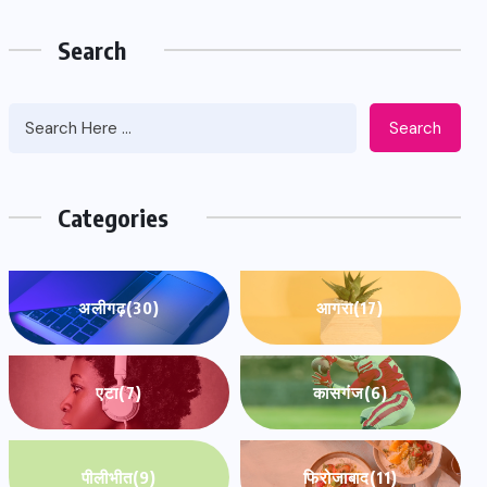
Search
Search
Categories
अलीगढ़
(30)
आगरा
(17)
एटा
(7)
कासगंज
(6)
पीलीभीत
(9)
फिरोजाबाद
(11)