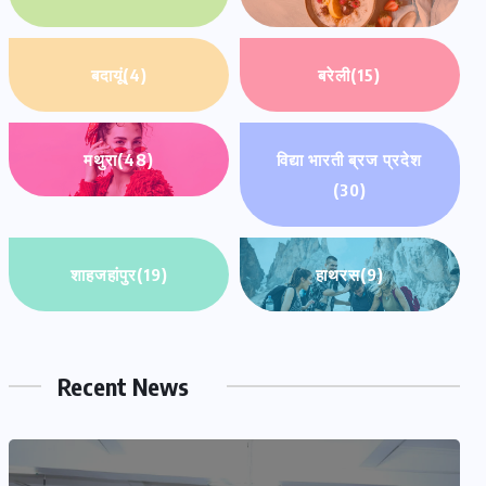
बदायूं
(4)
बरेली
(15)
मथुरा
(48)
विद्या भारती ब्रज प्रदेश
(30)
शाहजहांपुर
(19)
हाथरस
(9)
Recent News