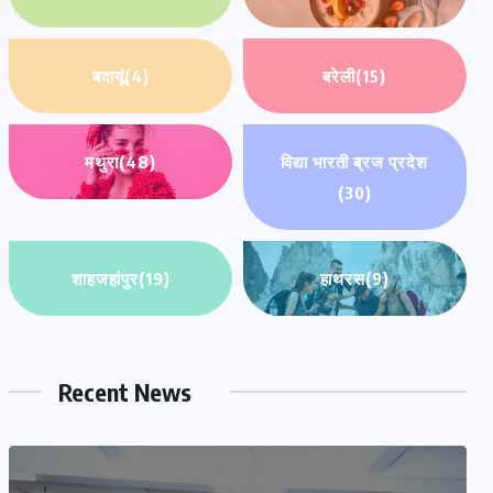
बदायूं
(4)
बरेली
(15)
मथुरा
(48)
विद्या भारती ब्रज प्रदेश
(30)
शाहजहांपुर
(19)
हाथरस
(9)
Recent News