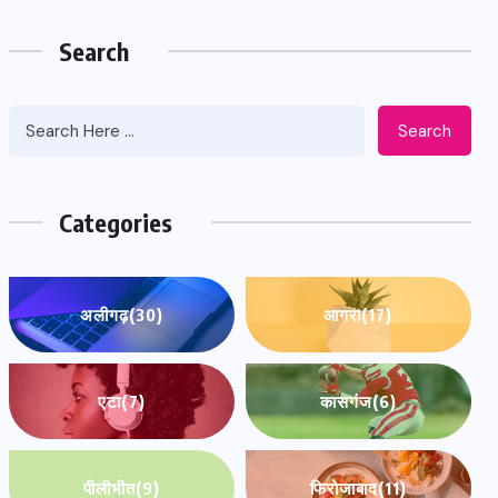
Search
Search
Categories
अलीगढ़
(30)
आगरा
(17)
एटा
(7)
कासगंज
(6)
पीलीभीत
(9)
फिरोजाबाद
(11)