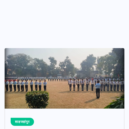
शाहजहांपुर