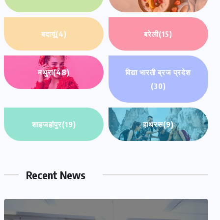
बदायूं
(4)
बरेली
(15)
मथुरा
(48)
विद्या भारती ब्रज प्रदेश
(30)
शाहजहांपुर
(19)
हाथरस
(9)
Recent News