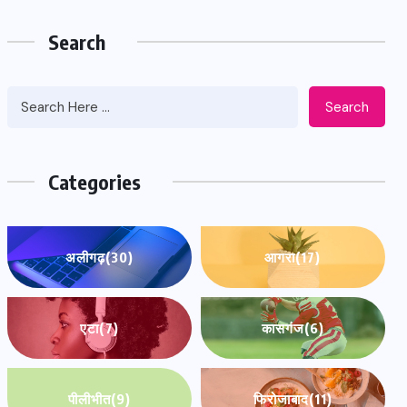
Search
Search
Categories
अलीगढ़
(30)
आगरा
(17)
एटा
(7)
कासगंज
(6)
पीलीभीत
(9)
फिरोजाबाद
(11)