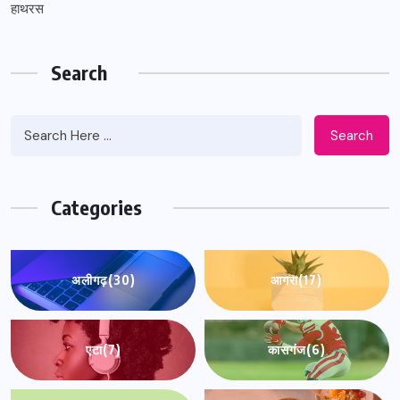
हाथरस
Search
Search
Categories
अलीगढ़
(30)
आगरा
(17)
एटा
(7)
कासगंज
(6)