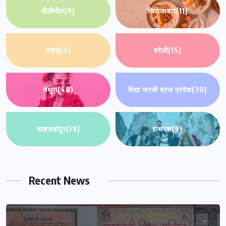
पीलीभीत
(9)
फिरोजाबाद
(11)
बदायूं
(4)
बरेली
(15)
मथुरा
(48)
विद्या भारती ब्रज प्रदेश
(30)
शाहजहांपुर
(19)
हाथरस
(9)
Recent News