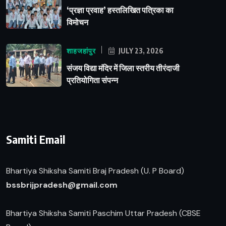
‘प्रज्ञा प्रवाह’ हस्तलिखित पत्रिका का
विमोचन
शाहजहांपुर
JULY 23, 2026
संजय विद्या मंदिर में जिला स्तरीय तीरंदाजी
प्रतियोगिता संपन्न
Samiti Email
Bhartiya Shiksha Samiti Braj Pradesh (U. P Board)
b
ssbrijpradesh@gmail.com
Bhartiya Shiksha Samiti Paschim Uttar Pradesh (CBSE