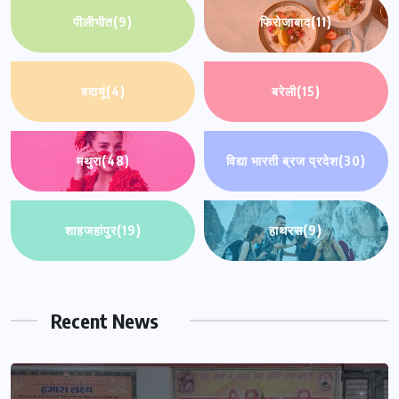
पीलीभीत
(9)
फिरोजाबाद
(11)
बदायूं
(4)
बरेली
(15)
मथुरा
(48)
विद्या भारती ब्रज प्रदेश
(30)
शाहजहांपुर
(19)
हाथरस
(9)
Recent News