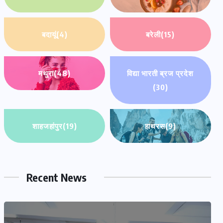
बदायूं
(4)
बरेली
(15)
मथुरा
(48)
विद्या भारती ब्रज प्रदेश
(30)
शाहजहांपुर
(19)
हाथरस
(9)
Recent News