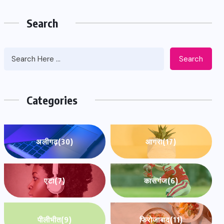
Search
Search
Categories
अलीगढ़
(30)
आगरा
(17)
एटा
(7)
कासगंज
(6)
पीलीभीत
(9)
फिरोजाबाद
(11)