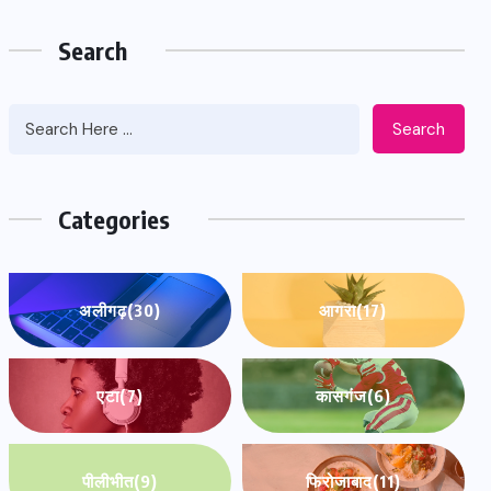
Search
Search
Categories
अलीगढ़
(30)
आगरा
(17)
एटा
(7)
कासगंज
(6)
पीलीभीत
(9)
फिरोजाबाद
(11)