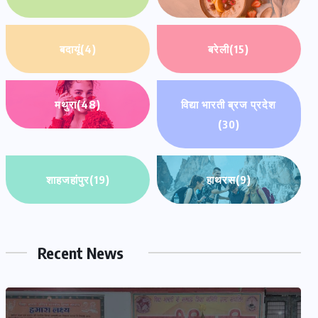
बदायूं
(4)
बरेली
(15)
मथुरा
(48)
विद्या भारती ब्रज प्रदेश
(30)
शाहजहांपुर
(19)
हाथरस
(9)
Recent News