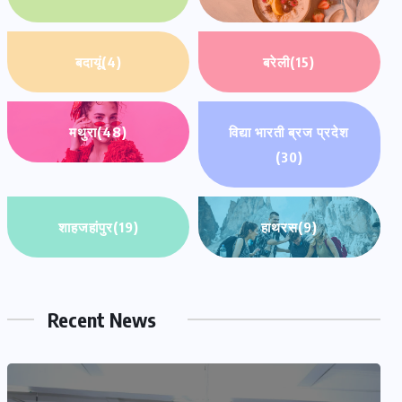
बदायूं
(4)
बरेली
(15)
मथुरा
(48)
विद्या भारती ब्रज प्रदेश
(30)
शाहजहांपुर
(19)
हाथरस
(9)
Recent News