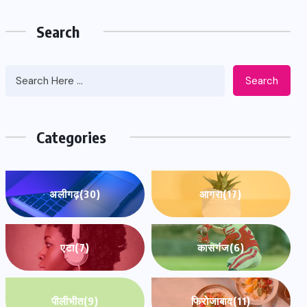
Search
Search
Categories
अलीगढ़
(30)
आगरा
(17)
एटा
(7)
कासगंज
(6)
पीलीभीत
(9)
फिरोजाबाद
(11)