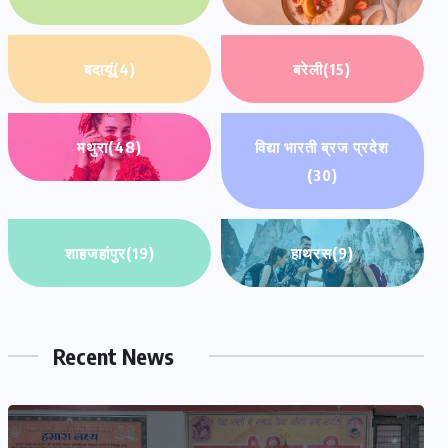
बदायूं
(4)
बरेली
(15)
मथुरा
(48)
विद्या भारती ब्रज प्रदेश
(30)
शाहजहांपुर
(19)
हाथरस
(9)
Recent News