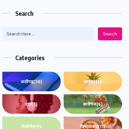
Search
Search
Categories
अलीगढ़
(30)
आगरा
(17)
एटा
(7)
कासगंज
(6)
पीलीभीत
(9)
फिरोजाबाद
(11)