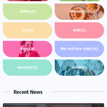
पीलीभीत
(9)
फिरोजाबाद
(11)
बदायूं
(4)
बरेली
(15)
मथुरा
(48)
विद्या भारती ब्रज प्रदेश
(30)
शाहजहांपुर
(19)
हाथरस
(9)
Recent News