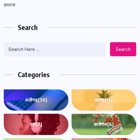
हाथरस
Search
Search
Categories
अलीगढ़
(30)
आगरा
(17)
एटा
(7)
कासगंज
(6)