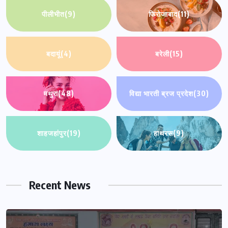
पीलीभीत
(9)
फिरोजाबाद
(11)
बदायूं
(4)
बरेली
(15)
मथुरा
(48)
विद्या भारती ब्रज प्रदेश
(30)
शाहजहांपुर
(19)
हाथरस
(9)
Recent News