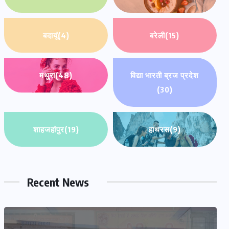
बदायूं
(4)
बरेली
(15)
मथुरा
(48)
विद्या भारती ब्रज प्रदेश
(30)
शाहजहांपुर
(19)
हाथरस
(9)
Recent News