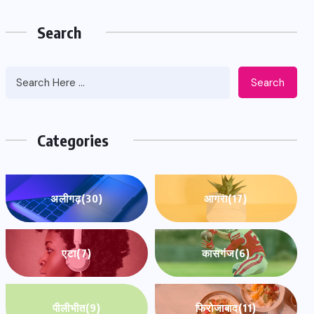
Search
Search
Categories
अलीगढ़
(30)
आगरा
(17)
एटा
(7)
कासगंज
(6)
पीलीभीत
(9)
फिरोजाबाद
(11)