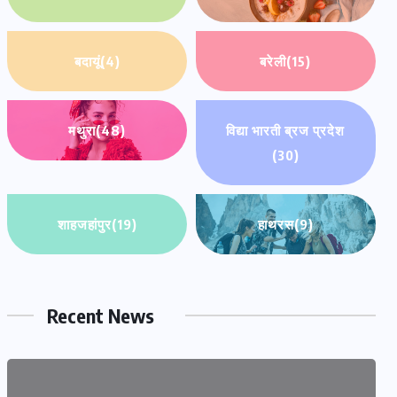
बदायूं
(4)
बरेली
(15)
मथुरा
(48)
विद्या भारती ब्रज प्रदेश
(30)
शाहजहांपुर
(19)
हाथरस
(9)
Recent News