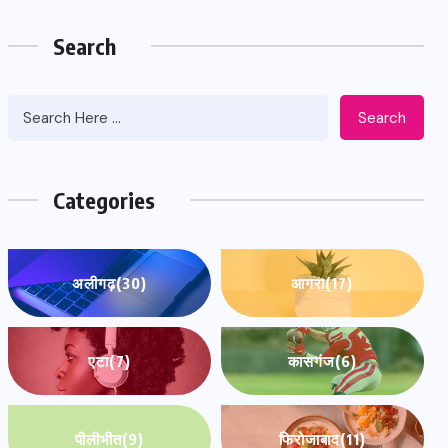
Search
Search
Categories
अलीगढ़
(30)
आगरा
(17)
एटा
(7)
कासगंज
(6)
पीलीभीत
(9)
फिरोजाबाद
(11)