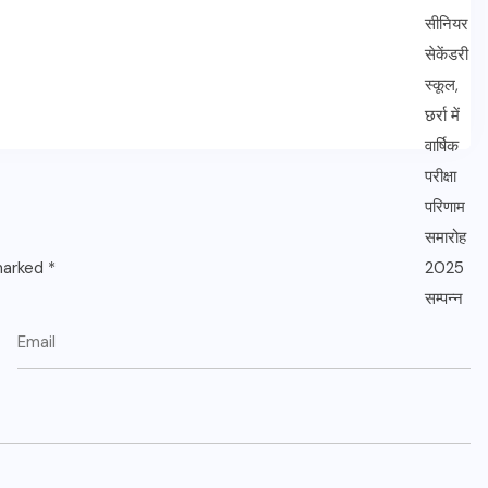
 marked
*