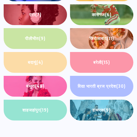
एटा
(7)
कासगंज
(6)
पीलीभीत
(9)
फिरोजाबाद
(11)
बदायूं
(4)
बरेली
(15)
मथुरा
(48)
विद्या भारती ब्रज प्रदेश
(30)
शाहजहांपुर
(19)
हाथरस
(9)