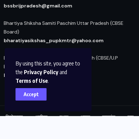
b
ssbrijpradesh@gmail.com
Bhartiya Shiksha Samiti Paschim Uttar Pradesh (CBSE
Board)
bharatiyasikshas_pupkmtr@yahoo.com
Bharatiya Srividya Parishad Braj Pradesh (CBSE/U.P
By using this site, you agree to
Board)
the
Privacy Policy
and
bsvpup@gmail.com
Terms of Use
.
Accept
फिरोजाबाद
अलीगढ़
मथुरा
आगरा
कासगंज
एटा
© 2025,
Vidya Bharti Braj Pradesh
All Rights Reserved