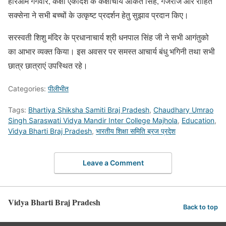
हरिओम गंगवार, कक्षा एकादश के कक्षाचार्य अंकित सिंह, गजराज और रोहित
सक्सेना ने सभी बच्चों के उत्कृष्ट प्रदर्शन हेतु सुझाव प्रदान किए।
सरस्वती शिशु मंदिर के प्रधानाचार्य श्री धनपाल सिंह जी ने सभी आगंतुको
का आभार व्यक्त किया। इस अवसर पर समस्त आचार्य बंधु भगिनी तथा सभी
छात्र छात्राएं उपस्थित रहे।
Categories:
पीलीभीत
Tags:
Bhartiya Shiksha Samiti Braj Pradesh
,
Chaudhary Umrao
Singh Saraswati Vidya Mandir Inter College Majhola
,
Education
,
Vidya Bharti Braj Pradesh
,
भारतीय शिक्षा समिति ब्रज प्रदेश
Leave a Comment
Vidya Bharti Braj Pradesh
Back to top