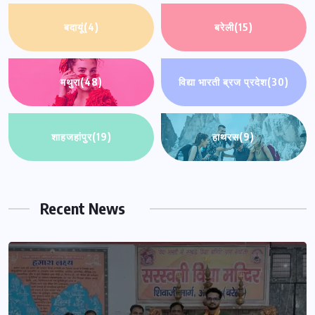
बदायूं
(4)
बरेली
(15)
मथुरा
(48)
विद्या भारती ब्रज प्रदेश
(30)
शाहजहांपुर
(19)
हाथरस
(9)
Recent News