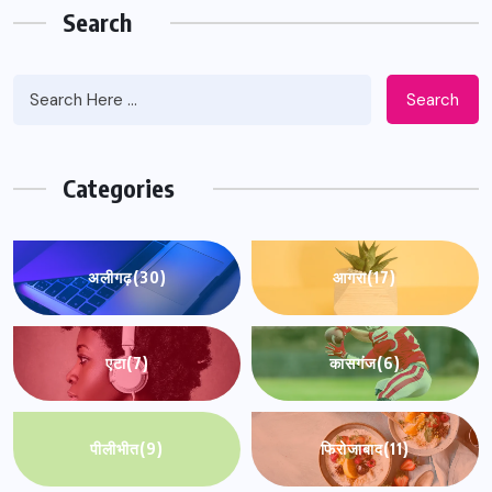
Search
Search
Categories
अलीगढ़
(30)
आगरा
(17)
एटा
(7)
कासगंज
(6)
पीलीभीत
(9)
फिरोजाबाद
(11)