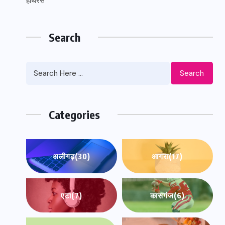
हाथरस
Search
Search
Categories
अलीगढ़
(30)
आगरा
(17)
एटा
(7)
कासगंज
(6)