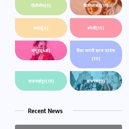
पीलीभीत
(9)
फिरोजाबाद
(11)
बदायूं
(4)
बरेली
(15)
मथुरा
(48)
विद्या भारती ब्रज प्रदेश
(30)
शाहजहांपुर
(19)
हाथरस
(9)
Recent News